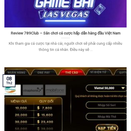
Review 789Club – Sân chơi cá cược hấp dẫn hàng đầu Việt Nam
Khi tham gia cá cược tại nhà cái, người chơi sẽ phải cung cấp nhiều
thông tin cá nhân. Điều này sẽ ...
08
Th2