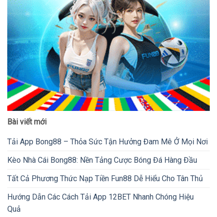
Bài viết mới
Tải App Bong88 – Thỏa Sức Tận Hưởng Đam Mê Ở Mọi Nơi
Kèo Nhà Cái Bong88: Nền Tảng Cược Bóng Đá Hàng Đầu
Tất Cả Phương Thức Nạp Tiền Fun88 Dễ Hiểu Cho Tân Thủ
Hướng Dẫn Các Cách Tải App 12BET Nhanh Chóng Hiệu
Quả