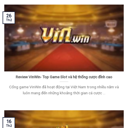
26
Th2
Review VinWin- Top Game Slot và hệ thống cược đỉnh cao
Cổng game VinWin đã hoạt động tại Việt Nam trong nhiều năm và
luôn mang đến những khoảng thời gian cá cược ...
16
Th2