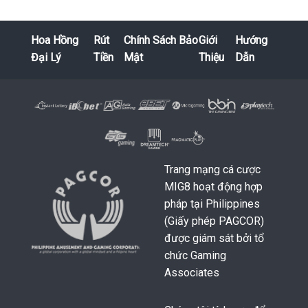
Hoa Hồng
Rút
Chính Sách Bảo
Giới
Hướng
Đại Lý
Tiền
Mật
Thiệu
Dẫn
Trang mạng cá cược
MIG8 hoạt động hợp
pháp tại Philippines
(Giấy phép PAGCOR)
được giám sát bởi tổ
chức Gaming
Associates