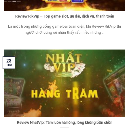
Review RikVip – Top game slot, ưu đãi, dịch vụ, thanh toán
Là một trong những cổng game bài toàn diện, khi Review RikVip thì
người chơi cũng sẽ nhận thấy rất nhiều những ...
23
Th3
Review NhatVip: Tâm luôn hài lòng, lòng không bồn chồn