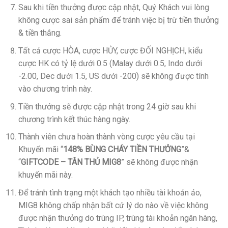
Sau khi tiền thưởng được cập nhật, Quý Khách vui lòng
không cược sai sản phẩm để tránh việc bị trừ tiền thưởng
& tiền thắng.
Tất cả cược HÒA, cược HỦY, cược ĐỐI NGHỊCH, kiểu
cược HK có tỷ lệ dưới 0.5 (Malay dưới 0.5, Indo dưới
-2.00, Dec dưới 1.5, US dưới -200) sẽ không được tính
vào chương trình này.
Tiền thưởng sẽ được cập nhật trong 24 giờ sau khi
chương trình kết thúc hàng ngày.
Thành viên chưa hoàn thành vòng cược yêu cầu tại
Khuyến mãi “
148% BÙNG CHÁY TIỀN THƯỞNG
”&
“
GIFTCODE – TÂN THỦ MIG8
” sẽ không được nhận
khuyến mãi này.
Để tránh tình trạng một khách tạo nhiều tài khoản ảo,
MIG8 không chấp nhận bất cứ lý do nào về việc không
được nhận thưởng do trùng IP, trùng tài khoản ngân hàng,