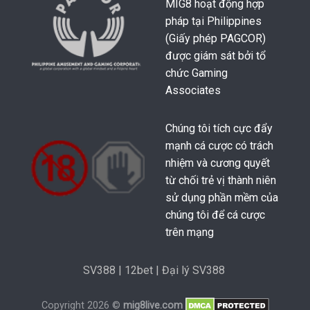
MIG8 hoạt động hợp
pháp tại Philippines
(Giấy phép PAGCOR)
được giám sát bởi tổ
chức Gaming
Associates
Chúng tôi tích cực đẩy
mạnh cá cược có trách
nhiệm và cương quyết
từ chối trẻ vị thành niên
sử dụng phần mềm của
chúng tôi để cá cược
trên mạng
SV388
|
12bet
|
Đại lý SV388
Copyright 2026 ©
mig8live.com