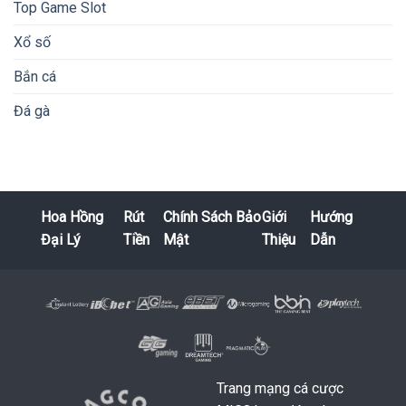
Top Game Slot
Xổ số
Bắn cá
Đá gà
Hoa Hồng
Rút
Chính Sách Bảo
Giới
Hướng
Đại Lý
Tiền
Mật
Thiệu
Dẫn
Trang mạng cá cược