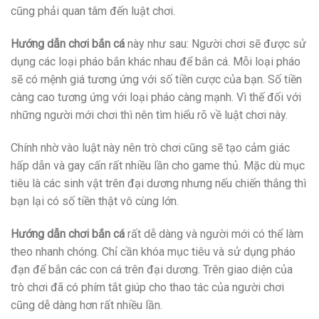
cũng phải quan tâm đến luật chơi.
Hướng dẫn chơi bắn cá
này như sau: Người chơi sẽ được sử
dụng các loại pháo bắn khác nhau để bắn cá. Mỗi loại pháo
sẽ có mệnh giá tương ứng với số tiền cược của bạn. Số tiền
càng cao tương ứng với loại pháo càng mạnh. Vì thế đối với
những người mới chơi thì nên tìm hiểu rõ về luật chơi này.
Chính nhờ vào luật này nên trò chơi cũng sẽ tạo cảm giác
hấp dẫn và gay cấn rất nhiều lần cho game thủ. Mặc dù mục
tiêu là các sinh vật trên đại dương nhưng nếu chiến thắng thì
bạn lại có số tiền thật vô cùng lớn.
Hướng dẫn chơi bắn cá
rất dễ dàng và người mới có thể làm
theo nhanh chóng. Chỉ cần khóa mục tiêu và sử dụng pháo
đạn để bắn các con cá trên đại dương. Trên giao diện của
trò chơi đã có phím tắt giúp cho thao tác của người chơi
cũng dễ dàng hơn rất nhiều lần.