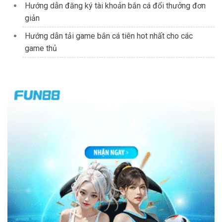
Hướng dẫn đăng ký tài khoản bắn cá đổi thưởng đơn
giản
Hướng dẫn tải game bắn cá tiên hot nhất cho các
game thủ