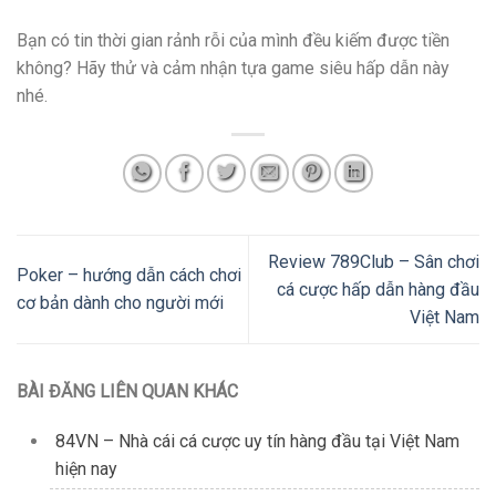
Bạn có tin thời gian rảnh rỗi của mình đều kiếm được tiền
không? Hãy thử và cảm nhận tựa game siêu hấp dẫn này
nhé.
Review 789Club – Sân chơi
Poker – hướng dẫn cách chơi
cá cược hấp dẫn hàng đầu
cơ bản dành cho người mới
Việt Nam
BÀI ĐĂNG LIÊN QUAN KHÁC
84VN – Nhà cái cá cược uy tín hàng đầu tại Việt Nam
hiện nay