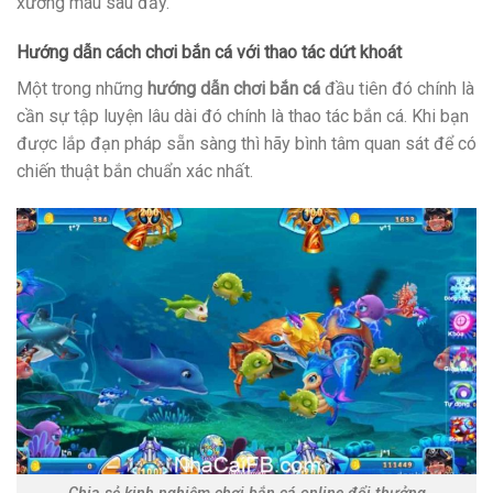
xương máu sau đấy.
Hướng dẫn cách chơi bắn cá với thao tác dứt khoát
Một trong những
hướng dẫn chơi bắn cá
đầu tiên đó chính là
cần sự tập luyện lâu dài đó chính là thao tác bắn cá. Khi bạn
được lắp đạn pháp sẵn sàng thì hãy bình tâm quan sát để có
chiến thuật bắn chuẩn xác nhất.