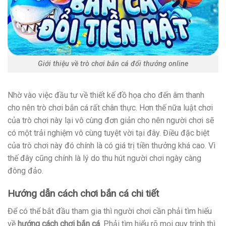
Giới thiệu về trò chơi bắn cá đổi thưởng online
Nhờ vào việc đầu tư về thiết kế đồ họa cho đến âm thanh
cho nên trò chơi bắn cá rất chân thực. Hơn thế nữa luật chơi
của trò chơi này lại vô cùng đơn giản cho nên người chơi sẽ
có một trải nghiệm vô cùng tuyệt vời tại đây. Điều đặc biệt
của trò chơi này đó chính là có giá trị tiền thưởng khá cao. Vì
thế đây cũng chính là lý do thu hút người chơi ngày càng
đông đảo.
Hướng dẫn cách chơi bắn cá chi tiết
Để có thể bắt đầu tham gia thì người chơi cần phải tìm hiểu
về
hướng cách chơi bắn cá
. Phải tìm hiểu rõ mọi quy trình thì