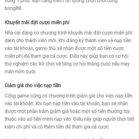
vòng 1 phút. Bạn càng thêm tin tưởng chọn chơi cùng
bong88.
Khuyến mãi đặt cược miễn phí
Nhà cái đang có chương trình khuyến mãi đặt cược miễn phí
dành cho thành viên mới. Khi đăng ký thành viên và nạp tiền
vào tài khoản, game thủ sẽ nhận được một số tiền cược
miễn phí để tham gia cá cược. Điều này giúp bạn có cơ hội
thử nghiệm các trò chơi và tăng cơ hội thắng cuộc nếu may
mắn mỉm cười.
Giảm giá cho việc nạp tiền
Cổng game cũng có chương trình giảm giá cho việc nạp tiền
vào tài khoản. Khi bạn nạp tiền vào tài khoản, bạn sẽ nhận
được một phần trăm giảm giá hoặc một số tiền thưởng tùy
thuộc vào số tiền mình nạp vào. Điều này giúp người chơi tiết
kiệm chi phí và có thêm tiền để tham gia cá cược.