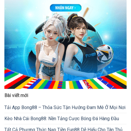
Bài viết mới
Tải App Bong88 – Thỏa Sức Tận Hưởng Đam Mê Ở Mọi Nơi
Kèo Nhà Cái Bong88: Nền Tảng Cược Bóng Đá Hàng Đầu
Tất Cả Phương Thức Nạp Tiền Fun88 Dễ Hiểu Cho Tân Thủ