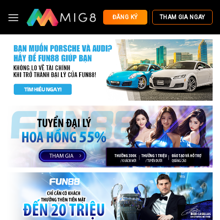
Skip
to
ĐĂNG KÝ
THAM GIA NGAY
content