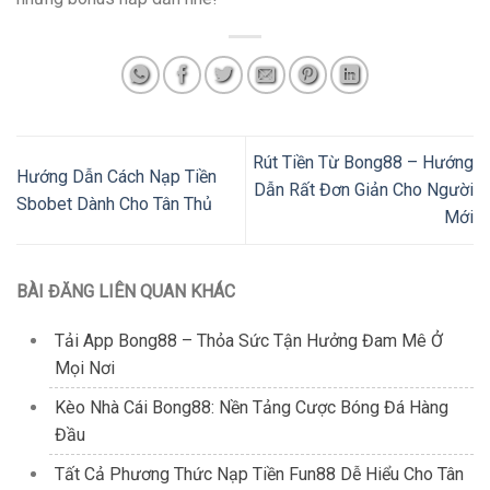
Rút Tiền Từ Bong88 – Hướng
Hướng Dẫn Cách Nạp Tiền
Dẫn Rất Đơn Giản Cho Người
Sbobet Dành Cho Tân Thủ
Mới
BÀI ĐĂNG LIÊN QUAN KHÁC
Tải App Bong88 – Thỏa Sức Tận Hưởng Đam Mê Ở
Mọi Nơi
Kèo Nhà Cái Bong88: Nền Tảng Cược Bóng Đá Hàng
Đầu
Tất Cả Phương Thức Nạp Tiền Fun88 Dễ Hiểu Cho Tân